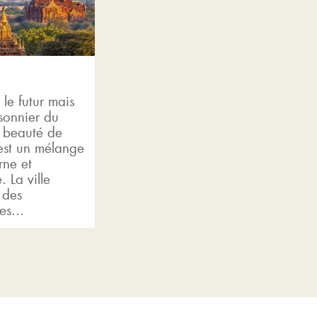
 le futur mais
isonnier du
a beauté de
st un mélange
ne et
. La ville
 des
es...