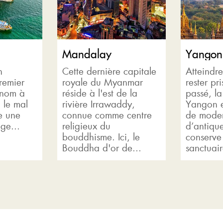
Mandalay
Yangon
n
Cette dernière capitale
Atteindre
remier
royale du Myanmar
rester pr
 nom à
réside à l'est de la
passé, l
a le mal
rivière Irrawaddy,
Yangon e
e une
connue comme centre
de moder
ge...
religieux du
d’antique
bouddhisme. Ici, le
conserve
Bouddha d'or de...
sanctuair