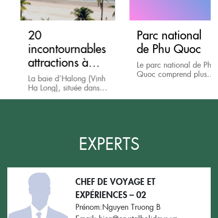
20
Parc national
incontournables
de Phu Quoc
attractions à
Le parc national de Phu
visiter de la
Quoc comprend plus
La baie d’Halong (Vịnh
de la moitié de la
baie d’Halong
Hạ Long), située dans le
région septentrionale de
golfe du Tonkin, dans
l’île de Phu Quoc, où
la province de Quang
les voyageurs
Ninh (Quảng Ninh), au
aventureux...
nord-est du Viêt...
EXPERTS
CHEF DE VOYAGE ET
EXPÉRIENCES – 02
Prénom:Nguyen Truong B