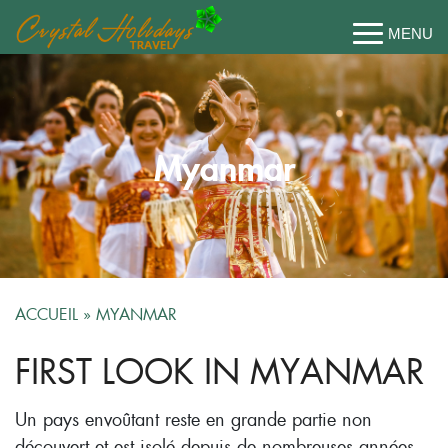
Myanmar
ACCUEIL
»
MYANMAR
FIRST LOOK IN MYANMAR
Un pays envoûtant reste en grande partie non
découvert et est isolé depuis de nombreuses années.