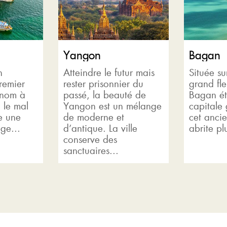
Yangon
Bagan
n
Atteindre le futur mais
Située su
remier
rester prisonnier du
grand fl
 nom à
passé, la beauté de
Bagan éta
a le mal
Yangon est un mélange
capitale 
e une
de moderne et
cet ancie
ge...
d’antique. La ville
abrite p
conserve des
sanctuaires...