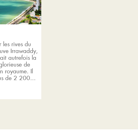
r les rives du
euve Irrawaddy,
it autrefois la
glorieuse de
n royaume. Il
lus de 2 200...