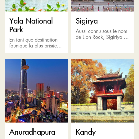
Yala National
Sigirya
Park
Aussi connu sous le nom
de Lion Rock, Sigiriya est
En tant que destination
une incroyable forteresse
faunique la plus prisée
rocheuse située dans le
du Sri Lanka, Yala Park
district de Matale et
abrite la plus forte
entourée d'une jungle...
concentration de
léopards ainsi que de
nombreux...
Anuradhapura
Kandy