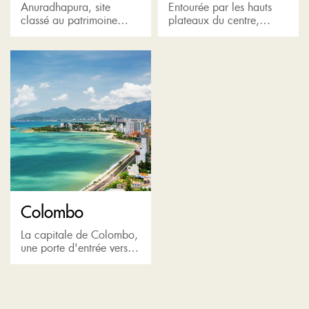
Anuradhapura, site
Entourée par les hauts
classé au patrimoine
plateaux du centre,
mondial de l'UNESCO,
Kandy est le dernier
est célèbre pour ses
bastion des rois
ruines bien préservées
cinghalais. Reconnue
d'une ancienne
comme une destination
civilisation du Sri Lanka
de pèlerinage pour la
et pour l'arbre...
relique...
Colombo
La capitale de Colombo,
une porte d'entrée vers
les merveilles du Sri
Lanka, possède un riche
héritage colonial,
abritant un mélange de