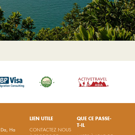
LIEN UTILE
QUE CE PASSE-
T-IL
g Da, Ha
CONTACTEZ NOUS