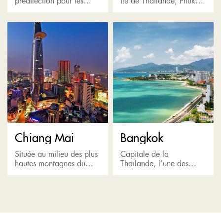
prédilection pour les
île de Thaïlande, Phuket
passionnés d'histoire et
abrite de nombreux
les amateurs de
restaurants haut de
merveilles de la nature,
gamme, des éco-centres
réputés pour leurs ruines
de villégiature d'élite
historiques: le chemin
situés à proximité...
de...
Chiang Mai
Bangkok
Située au milieu des plus
Capitale de la
hautes montagnes du
Thaïlande, l’une des
nord de la Thaïlande et
villes les plus animées et
qualifiée de «capitale du
intéressantes d’Asie.
nord», Chiang Mai est
Bangkok dégage un
réputée pour la...
mélange parfait de
nourriture, de culture, de
vie...