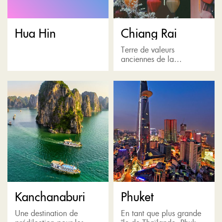
Hua Hin
Chiang Rai
Terre de valeurs
anciennes de la
Thaïlande, Chiang Rai
abrite des scènes
montagneuses
spectaculaires, des
sanctuaires bouddhistes,
des ruines architecturales
et des villages de...
Kanchanaburi
Phuket
Une destination de
En tant que plus grande