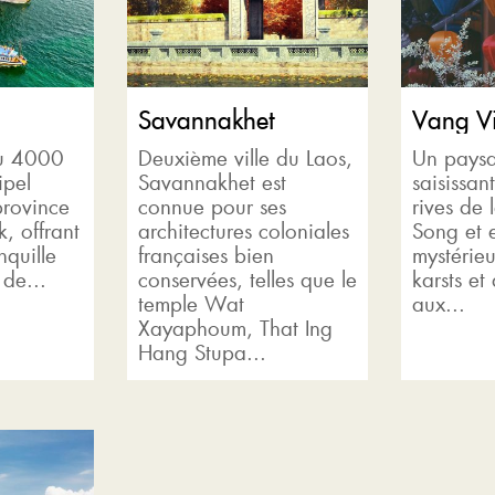
Savannakhet
Vang V
ou 4000
Deuxième ville du Laos,
Un paysa
ipel
Savannakhet est
saisissan
province
connue pour ses
rives de 
, offrant
architectures coloniales
Song et 
nquille
françaises bien
mystérieu
 de...
conservées, telles que le
karsts et
temple Wat
aux...
Xayaphoum, That Ing
Hang Stupa...