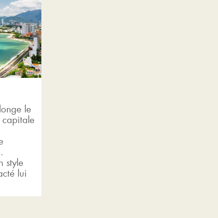
longe le
 capitale
e
.
 style
cté lui