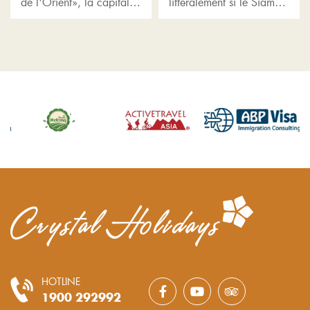
de l'Orient», la capitale
littéralement si le Siamois
de Phnom Penh a été
est vaincu, en référence à
construite à la confluence
la victoire de l'empire
des 3 principales rivières,
khmer sur l'armée du
notamment le lac...
royaume...
HOTLINE
1900 292992