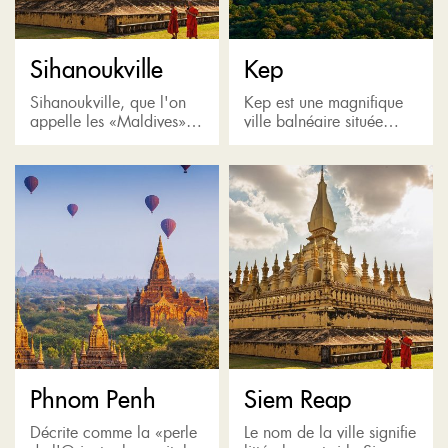
Sihanoukville
Kep
Sihanoukville, que l'on
Kep est une magnifique
appelle les «Maldives»
ville balnéaire située
du Cambodge et
dans le sud-ouest du
entourée par le golfe de
Cambodge, près du parc
Thaïlande, est la porte
national de Kep, où se
d'entrée d'un petit mais
déroulent de nombreuses
charmant archipel...
plages...
Phnom Penh
Siem Reap
Décrite comme la «perle
Le nom de la ville signifie